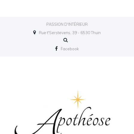
PASSION D'INTÉRIEUR
Rue t'Serstevens, 39 - 6530 Thuin
Facebook