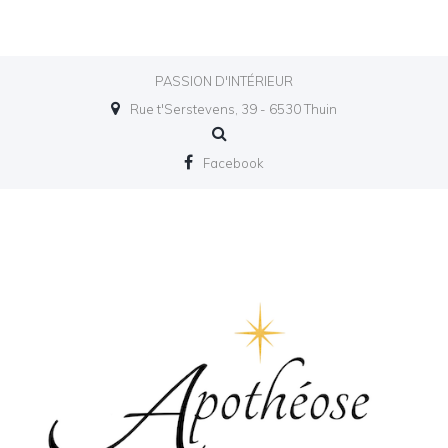
PASSION D'INTÉRIEUR
Rue t'Serstevens, 39 - 6530 Thuin
Facebook