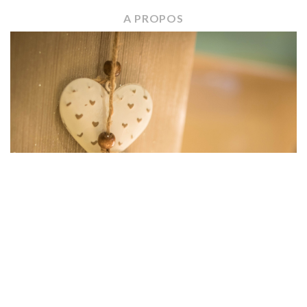
A
PROPOS
Parce
qu'offrir
est
un
plaisir