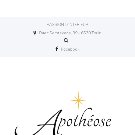
PASSION D'INTÉRIEUR
Rue t'Serstevens, 39 - 6530 Thuin
Facebook