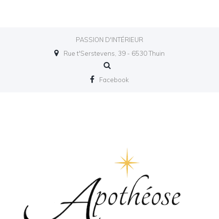
PASSION D'INTÉRIEUR
Rue t'Serstevens, 39 - 6530 Thuin
Facebook