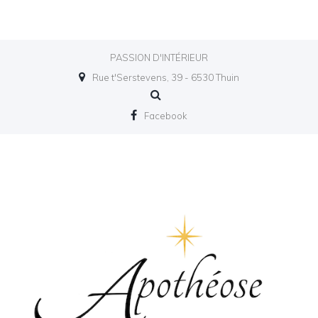
PASSION D'INTÉRIEUR
Rue t'Serstevens, 39 - 6530 Thuin
Facebook