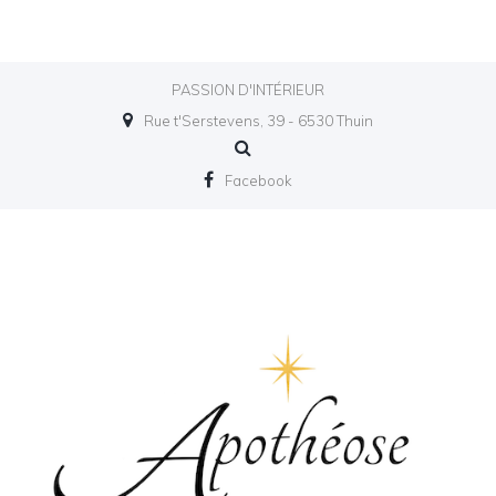
PASSION D'INTÉRIEUR
Rue t'Serstevens, 39 - 6530 Thuin
Facebook